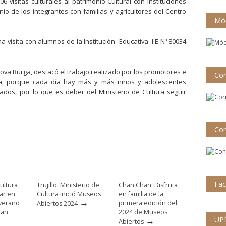
6 visitas culturales al patrimonio Cultural con Instituciones
onio de los integrantes con familias y agricultores del Centro
Mód
 visita con alumnos de la Institución Educativa I.E Nº 80034
dova Burga, destacó el trabajo realizado por los promotores e
Cor
na, porque cada día hay más y más niños y adolescentes
dos, por lo que es deber del Ministerio de Cultura seguir
Con
Fa
ultura
Trujillo: Ministerio de
Chan Chan: Disfruta
par en
Cultura inició Museos
en familia de la
→
 verano
primera edición del
Abiertos 2024
han
2024 de Museos
→
UP
Abiertos