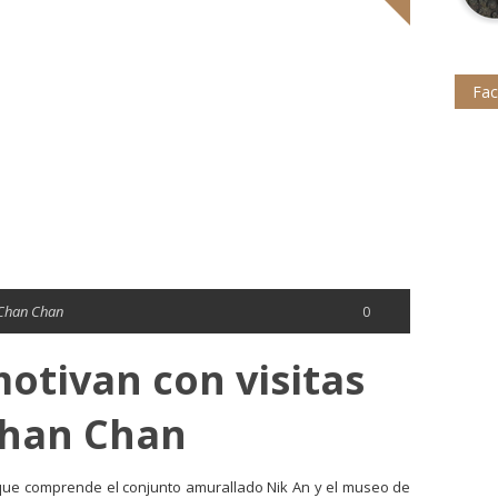
Fa
Chan Chan
0
motivan con visitas
Chan Chan
, que comprende el conjunto amurallado Nik An y el museo de