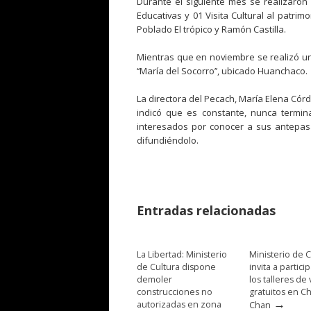
Durante el siguiente mes se realizaron 0
Educativas y 01 Visita Cultural al patrim
Poblado El trópico y Ramón Castilla.
Mientras que en noviembre se realizó una
‘‘María del Socorro’’, ubicado Huanchaco.
La directora del Pecach, María Elena Cór
indicó que es constante, nunca termi
interesados por conocer a sus antepasa
difundiéndolo.
Entradas relacionadas
La Libertad: Ministerio
Ministerio de C
de Cultura dispone
invita a partici
demoler
los talleres de
construcciones no
gratuitos en C
→
autorizadas en zona
Chan