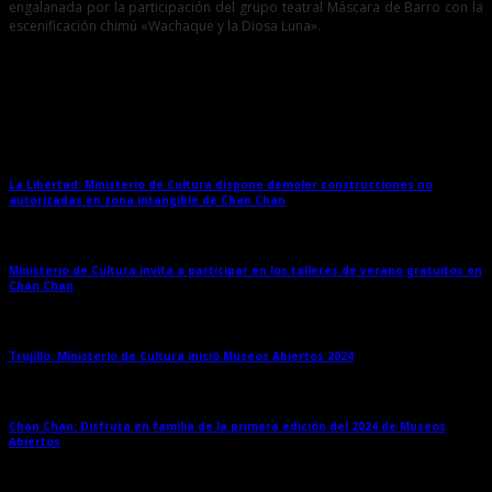
engalanada por la participación del grupo teatral Máscara de Barro con la
escenificación chimú «Wachaque y la Diosa Luna».
Entradas relacionadas
La Libertad: Ministerio de Cultura dispone demoler construcciones no
autorizadas en zona intangible de Chan Chan
→
Ministerio de Cultura invita a participar en los talleres de verano gratuitos en
Chan Chan
→
Trujillo: Ministerio de Cultura inició Museos Abiertos 2024
→
Chan Chan: Disfruta en familia de la primera edición del 2024 de Museos
Abiertos
→