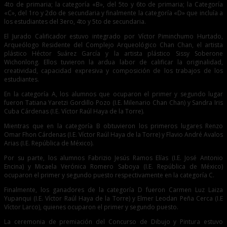
4to de primaria; la categoría «B», del 5to y 6to de primaria; la Categoría
«C», del 1ro y 2do de secundaria y finalmente la categoría «D» que incluía a
los estudiantes del 3ero, 4to y 5to de secundaria.
El Jurado Calificador estuvo integrado por Víctor Piminchumo Hurtado,
Arqueólogo Residente del Complejo Arqueológico Chan Chan, el artista
plástico Héctor Suárez García y la artista plástico Sissy Soberone
Wichonlong. Ellos tuvieron la ardua labor de calificar la originalidad,
creatividad, capacidad expresiva y composición de los trabajos de los
estudiantes.
En la categoría A, los alumnos que ocuparon el primer y segundo lugar
fueron Tatiana Yaretzi Gordillo Pozo (I.E. Milenario Chan Chan) y Sandra Iris
Cuba Cárdenas (I.E. Víctor Raúl Haya de la Torre).
Mientras que en la categoría B obtuvieron los primeros lugares Renzo
Omar Fhon Cárdenas (I.E. Víctor Raúl Haya de la Torre) y Flavio André Avalos
Arias (I.E. República de México).
Por su parte, los alumnos Fabrizio Jesús Ramos Elías (I.E. José Antonio
Encina) y Micaela Verónica Romero Saboya (I.E. República de México)
ocuparon el primer y segundo puesto respectivamente en la categoría C.
Finalmente, los ganadores de la categoría D fueron Carmen Luz Laiza
Yupanqui (I.E. Víctor Raúl Haya de la Torre) y Elmer Leodan Peña Cerca (I.E
Víctor Larco), quienes ocuparon el primer y segundo puesto.
La ceremonia de premiación del Concurso de Dibujo y Pintura estuvo