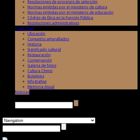
Resoluciones de procesos de selección
Normas emitidas por el ministerio de cultura
Normas emitidas por el ministerio de educación
Código de Ética en la Función Pública
Resoluciones administrativas
Chan Chan
Ubicación
Conjuntos amurallados
Historia
Significado cultural
Restauración
Conservación
Galería de fotos
Cultura Chimú
Boletines
Infografias
Memoria Anual
Noticias
Buscar →