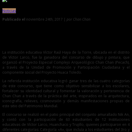
Noticias
Publicado el
noviembre 24th, 2017 |
por Chan Chan
0
Escolares mostraron su talento en concurso de pintura y
dibujo
La institución educativa Víctor Raúl Haya de la Torre, ubicada en el distrito
de Víctor Larco, fue la ganadora del concurso de dibujo y pintura, que
organizó el Proyecto Especial Complejo Arqueológico Chan Chan (Pecach),
a través de la Unidad de Promoción y Participación Ciudadana y el
componente social del Proyecto Huaca Toledo.
La referida institución educativa logró ganar tres de las cuatro categorías
de este concurso, que tiene como objetivo sensibilizar a los escolares,
fortalecer su identidad cultural y fomentar la valoración y pertenencia de
Chan Chan a través de la práctica del arte, inspirados en la arquitectura,
iconografía, relieves, cosmovisión y demás manifestaciones propias de
este sitio del Patrimonio Mundial.
El concurso se realizó en el patio principal del conjunto amurallado Nik An,
y contó con la participación de 63 estudiantes de 12 Instituciones
educativas de Víctor Larco, Huanchaco y Trujillo, quienes participaron en 4
diferentes categorías: Categoría «A», que incluía a los estudiantes del 3ro y