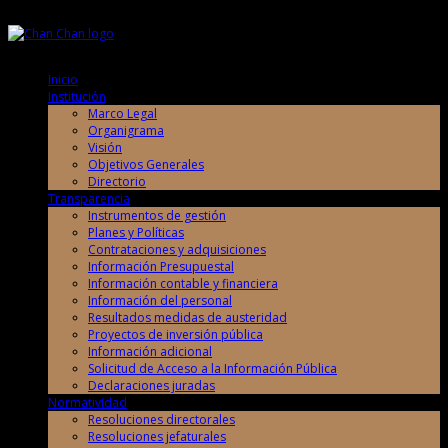
Sábado, 8 de Agosto de 2026
Sábado, 8 de Agosto de 2026
Inicio
Institución
Marco Legal
Organigrama
Visión
Objetivos Generales
Directorio
Transparencia
Instrumentos de gestión
Planes y Políticas
Contrataciones y adquisiciones
Información Presupuestal
Información contable y financiera
Información del personal
Resultados medidas de austeridad
Proyectos de inversión pública
Información adicional
Solicitud de Acceso a la Información Pública
Declaraciones juradas
Normatividad
Resoluciones directorales
Resoluciones jefaturales