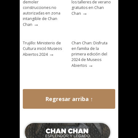
demoler
los talleres de verano
construcciones no
gratuitos en Chan
→
autorizadas en zona
Chan
intangible de Chan
→
Chan
Trujillo: Ministerio de
Chan Chan: Disfruta
Cultura inició Museos
en familia de la
→
primera edición del
Abiertos 2024
2024 de Museos
→
Abiertos
Regresar arriba ↑