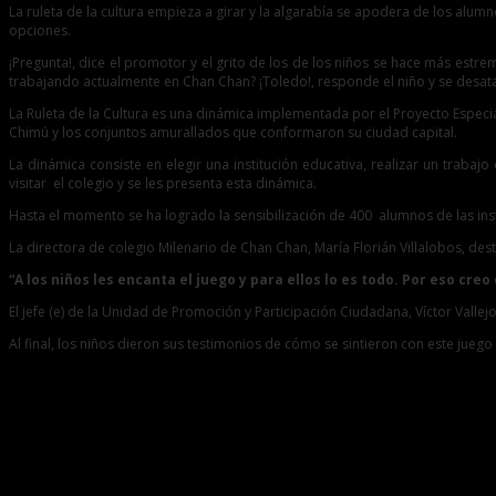
La ruleta de la cultura empieza a girar y la algarabía se apodera de los alum
opciones.
¡Pregunta!, dice el promotor y el grito de los de los niños se hace más estr
trabajando actualmente en Chan Chan? ¡Toledo!, responde el niño y se desa
La Ruleta de la Cultura es una dinámica implementada por el Proyecto Especia
Chimú y los conjuntos amurallados que conformaron su ciudad capital.
La dinámica consiste en elegir una institución educativa, realizar un traba
visitar el colegio y se les presenta esta dinámica.
Hasta el momento se ha logrado la sensibilización de 400 alumnos de las inst
La directora de colegio Milenario de Chan Chan, María Florián Villalobos, desta
“A los niños les encanta el juego y para ellos lo es todo. Por eso c
El jefe (e) de la Unidad de Promoción y Participación Ciudadana, Víctor Vallej
Al final, los niños dieron sus testimonios de cómo se sintieron con este jueg
Entradas relacionadas