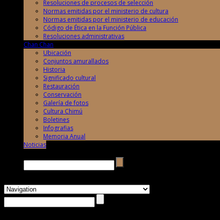
Resoluciones de procesos de selección
Normas emitidas por el ministerio de cultura
Normas emitidas por el ministerio de educación
Código de Ética en la Función Pública
Resoluciones administrativas
Chan Chan
Ubicación
Conjuntos amurallados
Historia
Significado cultural
Restauración
Conservación
Galería de fotos
Cultura Chimú
Boletines
Infografias
Memoria Anual
Noticias
Buscar →