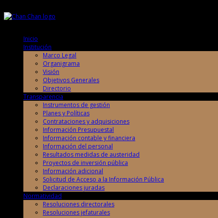
Jueves, 6 de Agosto de 2026
Jueves, 6 de Agosto de 2026
Inicio
Institución
Marco Legal
Organigrama
Visión
Objetivos Generales
Directorio
Transparencia
Instrumentos de gestión
Planes y Políticas
Contrataciones y adquisiciones
Información Presupuestal
Información contable y financiera
Información del personal
Resultados medidas de austeridad
Proyectos de inversión pública
Información adicional
Solicitud de Acceso a la Información Pública
Declaraciones juradas
Normatividad
Resoluciones directorales
Resoluciones jefaturales