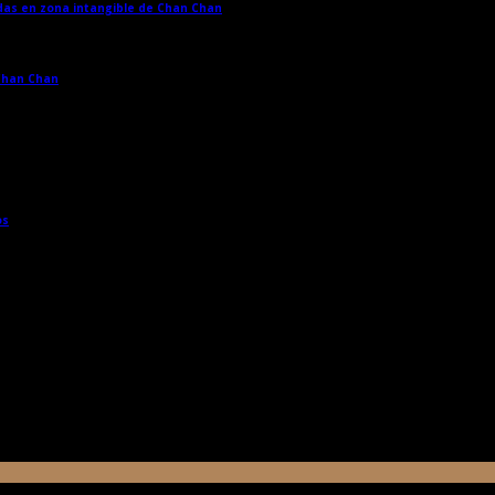
adas en zona intangible de Chan Chan
→
 Chan Chan
→
os
→