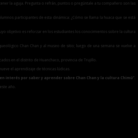
etener la aguja. Pregunta o refrán, puntos o pregúntale a tu compañero son las
s alumnos participantes de esta dinámica: ¿Cómo se llama la huaca que se está
yo objetivo es reforzar en los estudiantes los conocimientos sobre la cultura
 Arqueológico Chan Chan y al museo de sitio; luego de una semana se vuelve a
dos en el distrito de Huanchaco, provincia de Trujillo.
omueve el aprendizaje de técnicas lúdicas.
ren interés por saber y aprender sobre Chan Chan y la cultura Chimú”.
 este año.