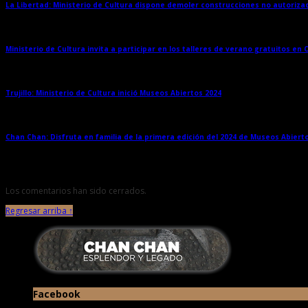
La Libertad: Ministerio de Cultura dispone demoler construcciones no autoriz
Ministerio de Cultura invita a participar en los talleres de verano gratuitos en
Trujillo: Ministerio de Cultura inició Museos Abiertos 2024
→
Chan Chan: Disfruta en familia de la primera edición del 2024 de Museos Abiert
Los comentarios han sido cerrados.
Regresar arriba ↑
Facebook