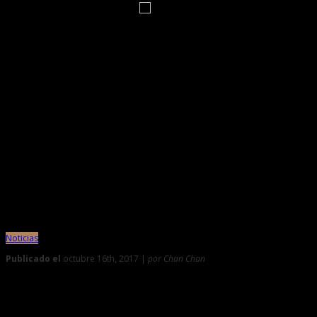
›
‹
1
2
3
4
Noticias
Publicado el
octubre 16th, 2017 |
por Chan Chan
0
Con ruleta escolares conocen más sobre Chan Chan y la cult