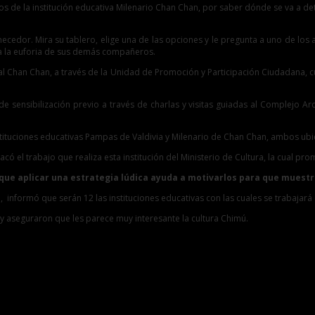
nos de la institución educativa Milenario Chan Chan, por saber dónde se va a d
emecedor. Mira su tablero, elige una de las opciones y le pregunta a uno de lo
ta la euforia de sus demás compañeros.
l Chan Chan, a través de la Unidad de Promoción y Participación Ciudadana, cu
jo de sensibilización previo a través de charlas y visitas guiadas al Complejo
ituciones educativas Pampas de Valdivia y Milenario de Chan Chan, ambos ubica
có el trabajo que realiza esta institución del Ministerio de Cultura, la cual pr
reo que aplicar una estrategia lúdica ayuda a motivarlos para que muest
o, informó que serán 12 las instituciones educativas con las cuales se trabajará
o y aseguraron que les parece muy interesante la cultura Chimú.