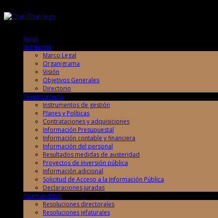
Viernes, 7 de Agosto de 2026
Viernes, 7 de Agosto de 2026
Inicio
Institución
Marco Legal
Organigrama
Visión
Objetivos Generales
Directorio
Transparencia
Instrumentos de gestión
Planes y Políticas
Contrataciones y adquisiciones
Información Presupuestal
Información contable y financiera
Información del personal
Resultados medidas de austeridad
Proyectos de inversión pública
Información adicional
Solicitud de Acceso a la Información Pública
Declaraciones juradas
Normatividad
Resoluciones directorales
Resoluciones jefaturales