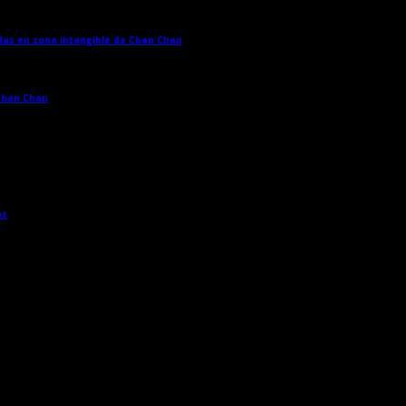
adas en zona intangible de Chan Chan
→
 Chan Chan
→
os
→