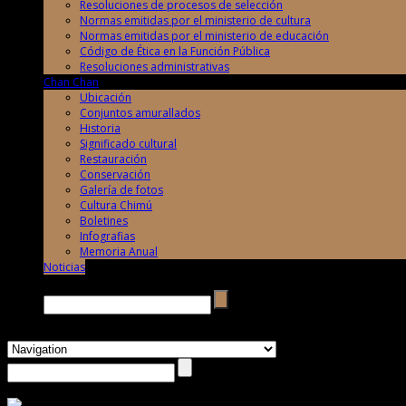
Resoluciones de procesos de selección
Normas emitidas por el ministerio de cultura
Normas emitidas por el ministerio de educación
Código de Ética en la Función Pública
Resoluciones administrativas
Chan Chan
Ubicación
Conjuntos amurallados
Historia
Significado cultural
Restauración
Conservación
Galería de fotos
Cultura Chimú
Boletines
Infografias
Memoria Anual
Noticias
Buscar →