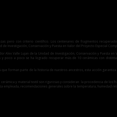
an Chan
 pero con criterio científico. Los centenares de fragmentos recuperado
 de Investigación, Conservación y Puesta en Valor del Proyecto Especial Compl
or Alex Valle Lujan de la Unidad de Investigación, Conservación y Puesta en V
n y poco a poco se ha logrado recuperar más de 10 cerámicas con distintas 
s que forman parte de la historia de nuestros ancestros, esta acción garant
 cerámica y material textil son rigurosas y consideran la procedencia de los fr
ieza empleada, recomendaciones generales sobre la temperatura, humedad relativ