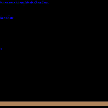
adas en zona intangible de Chan Chan
→
 Chan Chan
→
os
→