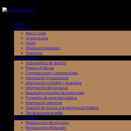
Jueves, 6 de Agosto de 2026
Jueves, 6 de Agosto de 2026
Inicio
Institución
Marco Legal
Organigrama
Visión
Objetivos Generales
Directorio
Transparencia
Instrumentos de gestión
Planes y Políticas
Contrataciones y adquisiciones
Información Presupuestal
Información contable y financiera
Información del personal
Resultados medidas de austeridad
Proyectos de inversión pública
Información adicional
Solicitud de Acceso a la Información Pública
Declaraciones juradas
Normatividad
Resoluciones directorales
Resoluciones jefaturales