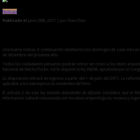
Noticias
Publicado el
junio 28th, 2017 |
por Chan Chan
0
Conozca la fecha de ingreso gratuito a museos y lugares his
Una buena noticia. A continuación detallamos los domingos de cada mes en el
de diciembre del presente año.
Todos los ciudadanos peruanos podrán entrar sin costo a los sitios arque
Nacional de Machu Picchu. Así lo dispone la ley 28296, aprobada por el Congr
La disposición entrará en vigencia a partir del 1 de julio del 2017. La refe
aplicable a los extranjeros no residentes del Perú.
El artículo 2 de esta ley titulado
Actividades de difusión
considera que el Mini
información cultural relacionada con los sitios arqueológicos, museos y lugar
Entradas relacionadas