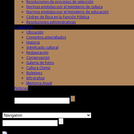
Resoluciones de procesos de selección
Normas emitidas por el ministerio de cultura
Normas emitidas por el ministerio de educación
Código de Ética en la Función Pública
Resoluciones administrativas
Chan Chan
Ubicación
Conjuntos amurallados
Historia
Significado cultural
Restauración
Conservación
Galería de fotos
Cultura Chimú
Boletines
Infografias
Memoria Anual
Noticias
Buscar →