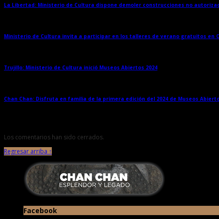
La Libertad: Ministerio de Cultura dispone demoler construcciones no autoriz
Ministerio de Cultura invita a participar en los talleres de verano gratuitos en
Trujillo: Ministerio de Cultura inició Museos Abiertos 2024
→
Chan Chan: Disfruta en familia de la primera edición del 2024 de Museos Abiert
Los comentarios han sido cerrados.
Regresar arriba ↑
Facebook