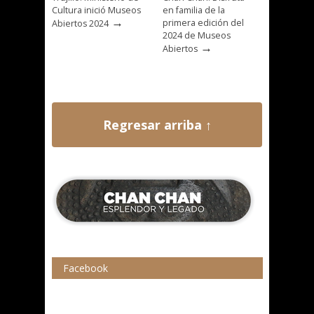
Cultura inició Museos
en familia de la
→
primera edición del
Abiertos 2024
2024 de Museos
→
Abiertos
Regresar arriba ↑
Facebook