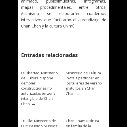
animado, pupichimuletras, infogramas,
mapas procedimentales, entre otros.
Asimismo se elaborarán cuadernos
interactivos que facilitarán el aprendizaje de
Chan Chan y la cultura Chimú.
Entradas relacionadas
La Libertad: Ministerio
Ministerio de Cultura
de Cultura dispone
invita a participar en
demoler
los talleres de verano
construcciones no
gratuitos en Chan
→
autorizadas en zona
Chan
intangible de Chan
→
Chan
Trujillo: Ministerio de
Chan Chan: Disfruta
Cultura inició Museos
en familia de la