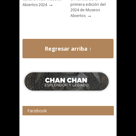
→
primera edición del
Abiertos 2024
2024 de Museos
→
Abiertos
Regresar arriba ↑
Facebook