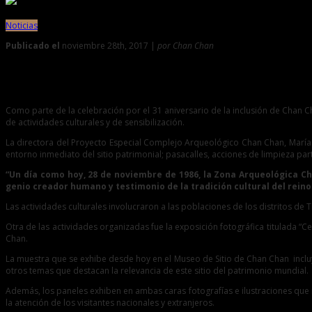
Noticias
Publicado el
noviembre 28th, 2017 |
por Chan Chan
0
Celebran 31 años de Chan Chan como Patrimonio Mundial
Como parte de la celebración por el 31 aniversario de la inclusión de Chan C
de actividades culturales y de sensibilización.
La directora del Proyecto Especial Complejo Arqueológico Chan Chan, María 
entorno inmediato del sitio patrimonial; pasacalles, acciones de limpieza part
“Un día como hoy, 28 de noviembre de 1986, la Zona Arqueológica C
genio creador humano y testimonio de la tradición cultural del reino
Las actividades culturales involucraron a las poblaciones de los distritos de T
Otra de las actividades organizadas fue la exposición fotográfica titulada “
Chan.
La muestra que se exhibe desde hoy en el Museo de Sitio de Chan Chan incluye 
otros temas que destacan la relevancia de este sitio del patrimonio mundial.
Además, los paneles exhiben en ambas caras fotografías e ilustraciones que 
la atención de los visitantes nacionales y extranjeros.