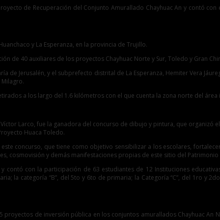
el Proyecto de Recuperación del Conjunto Amurallado Chayhuac An y contó con
 Huanchaco y La Esperanza, en la provincia de Trujillo.
ación de 40 auxiliares de los proyectos Chayhuac Norte y Sur, Toledo y Gran 
a de Jerusalén, y el subprefecto distrital de La Esperanza, Hemiter Vera Jáure
 Milagro.
 retirados a los largo del 1.6 kilómetros con el que cuenta la zona norte del á
 de Víctor Larco, fue la ganadora del concurso de dibujo y pintura, que organizó
Proyecto Huaca Toledo.
e este concurso, que tiene como objetivo sensibilizar a los escolares, fortalec
lieves, cosmovisión y demás manifestaciones propias de este sitio del Patrimonio
 y contó con la participación de 63 estudiantes de 12 Instituciones educativa
aria; la categoría “B”, del 5to y 6to de primaria; la Categoría “C”, del 1ro y 2d
 5 proyectos de inversión pública en los conjuntos amurallados Chayhuac An 