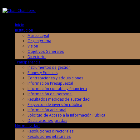
Viernes, 7 de Agosto de 2026
Viernes, 7 de Agosto de 2026
Inicio
Institución
Marco Legal
Organigrama
Visión
Objetivos Generales
Directorio
Transparencia
Instrumentos de gestión
Planes y Políticas
Contrataciones y adquisiciones
Información Presupuestal
Información contable y financiera
Información del personal
Resultados medidas de austeridad
Proyectos de inversión pública
Información adicional
Solicitud de Acceso a la Información Pública
Declaraciones juradas
Normatividad
Resoluciones directorales
Resoluciones jefaturales