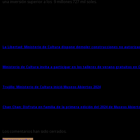
una inversión superior a los 9 millones 727 mil soles.
Entradas relacionadas
La Libertad: Ministerio de Cultura dispone demoler construcciones no autoriz
Ministerio de Cultura invita a participar en los talleres de verano gratuitos en
Trujillo: Ministerio de Cultura inició Museos Abiertos 2024
→
Chan Chan: Disfruta en familia de la primera edición del 2024 de Museos Abiert
Los comentarios han sido cerrados.