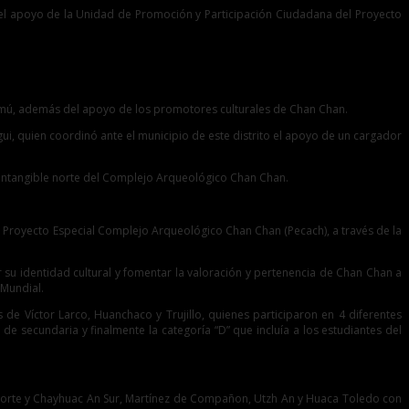
 el apoyo de la Unidad de Promoción y Participación Ciudadana del Proyecto
Chimú, además del apoyo de los promotores culturales de Chan Chan.
gui, quien coordinó ante el municipio de este distrito el apoyo de un cargador
rea intangible norte del Complejo Arqueológico Chan Chan.
 el Proyecto Especial Complejo Arqueológico Chan Chan (Pecach), a través de la
er su identidad cultural y fomentar la valoración y pertenencia de Chan Chan a
 Mundial.
s de Víctor Larco, Huanchaco y Trujillo, quienes participaron en 4 diferentes
o de secundaria y finalmente la categoría “D” que incluía a los estudiantes del
Norte y Chayhuac An Sur, Martínez de Compañon, Utzh An y Huaca Toledo con