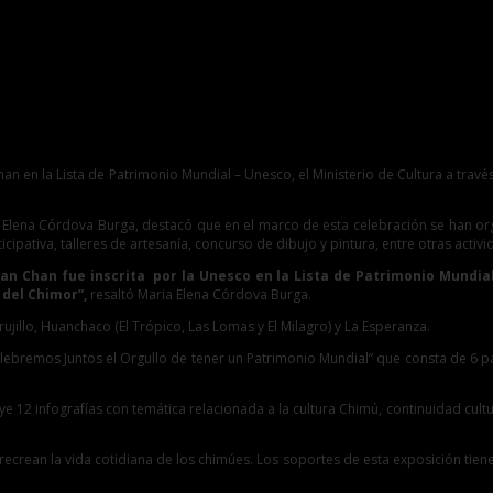
han en la Lista de Patrimonio Mundial – Unesco, el Ministerio de Cultura a tr
Elena Córdova Burga, destacó que en el marco de esta celebración se han organ
icipativa, talleres de artesanía, concurso de dibujo y pintura, entre otras acti
han Chan fue inscrita por la Unesco en la Lista de Patrimonio Mundia
 del Chimor”,
resaltó Maria Elena Córdova Burga.
rujillo, Huanchaco (El Trópico, Las Lomas y El Milagro) y La Esperanza.
Celebremos Juntos el Orgullo de tener un Patrimonio Mundial” que consta de 6 p
12 infografías con temática relacionada a la cultura Chimú, continuidad cultura
recrean la vida cotidiana de los chimúes. Los soportes de esta exposición tien