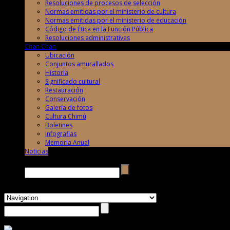
Resoluciones de procesos de selección
Normas emitidas por el ministerio de cultura
Normas emitidas por el ministerio de educación
Código de Ética en la Función Pública
Resoluciones administrativas
Chan Chan
Ubicación
Conjuntos amurallados
Historia
Significado cultural
Restauración
Conservación
Galería de fotos
Cultura Chimú
Boletines
Infografias
Memoria Anual
Noticias
Buscar →