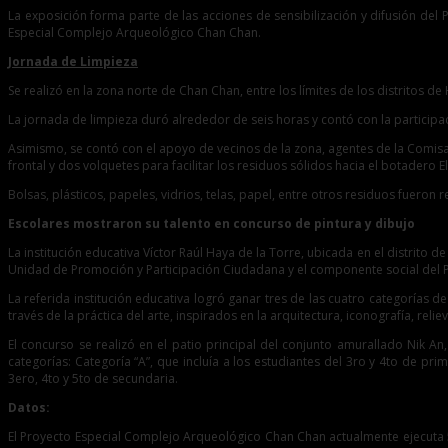
La exposición forma parte de las acciones de sensibilización y difusión d
Especial Complejo Arqueológico Chan Chan.
Jornada de Limpieza
Se realizó en la zona norte de Chan Chan, entre los límites de los distritos de
La jornada de limpieza duró alrededor de seis horas y contó con la particip
Asimismo, se contó con el apoyo de vecinos de la zona, agentes de la Comisarí
frontal y dos volquetes para facilitar los residuos sólidos hacia el botadero El
Bolsas, plásticos, papeles, vidrios, telas, papel, entre otros residuos fueron
Escolares mostraron su talento en concurso de pintura y dibujo
La institución educativa Víctor Raúl Haya de la Torre, ubicada en el distrito
Unidad de Promoción y Participación Ciudadana y el componente social del 
La referida institución educativa logró ganar tres de las cuatro categorías d
través de la práctica del arte, inspirados en la arquitectura, iconografía, re
El concurso se realizó en el patio principal del conjunto amurallado Nik An,
categorías: Categoría “A”, que incluía a los estudiantes del 3ro y 4to de prim
3ero, 4to y 5to de secundaria.
Datos:
El Proyecto Especial Complejo Arqueológico Chan Chan actualmente ejecuta