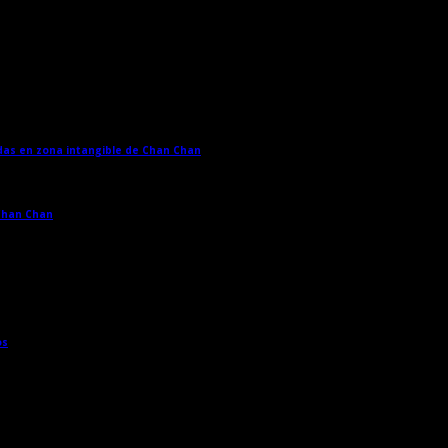
adas en zona intangible de Chan Chan
→
 Chan Chan
→
os
→