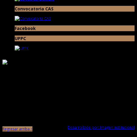
Convocatoria CAS
Facebook
UPPC
Responsable de Transparencia
Ministerio de Cultura
Proyecto Especial Complejo Arqueológico Chan Chan Todos los Derechos
Reservados © 2017
Av. Chan Chan N° 101 Urb. Villa del Mar (Museo de Sitio Chan Chan) Trujillo -
La Libertad
Desarrollado por: Imagen Institucional
Regresar arriba ↑