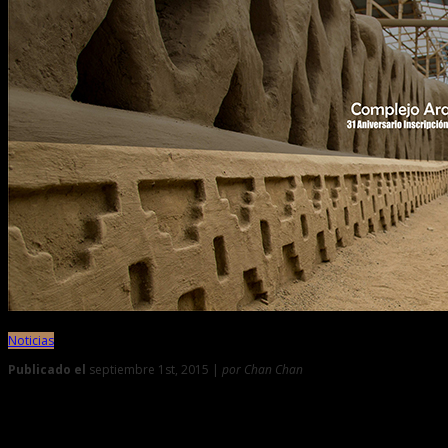
Noticias
Publicado el
septiembre 1st, 2015 |
por Chan Chan
0
Capacitarán a pobladores del entorno de Chan Chan en