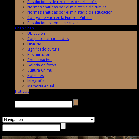
Resoluciones de procesos de selección
Normas emitidas por el ministerio de cultura
Normas emitidas por el ministerio de educación
Código de Ética en la Función Pública
Resoluciones administrativas
Chan Chan
Ubicación
Conjuntos amurallados
Historia
Significado cultural
Restauración
Conservación
Galería de fotos
Cultura Chimú
Boletines
Infografias
Memoria Anual
Noticias
Buscar →