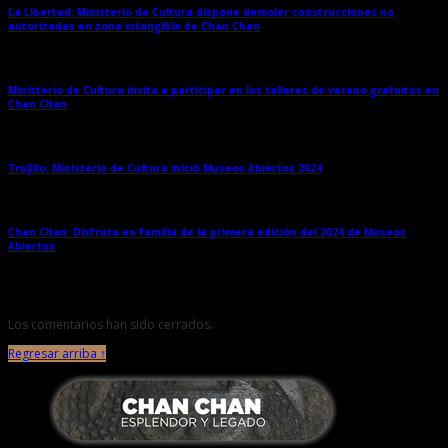
La Libertad: Ministerio de Cultura dispone demoler construcciones no
autorizadas en zona intangible de Chan Chan
→
Ministerio de Cultura invita a participar en los talleres de verano gratuitos en
Chan Chan
→
Trujillo: Ministerio de Cultura inició Museos Abiertos 2024
→
Chan Chan: Disfruta en familia de la primera edición del 2024 de Museos
Abiertos
→
Los comentarios han sido cerrados.
Regresar arriba ↑