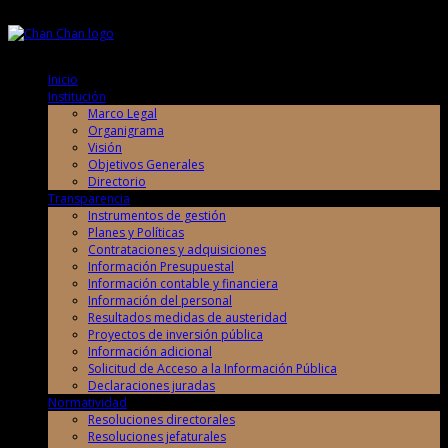
Sábado, 8 de Agosto de 2026
Sábado, 8 de Agosto de 2026
Inicio
Institución
Marco Legal
Organigrama
Visión
Objetivos Generales
Directorio
Transparencia
Instrumentos de gestión
Planes y Políticas
Contrataciones y adquisiciones
Información Presupuestal
Información contable y financiera
Información del personal
Resultados medidas de austeridad
Proyectos de inversión pública
Información adicional
Solicitud de Acceso a la Información Pública
Declaraciones juradas
Normatividad
Resoluciones directorales
Resoluciones jefaturales