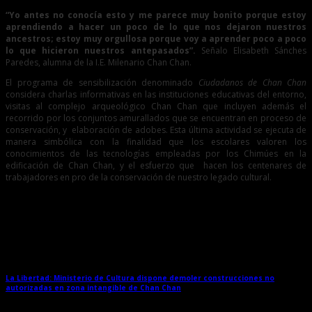
“Yo antes no conocía esto y me parece muy bonito porque estoy
aprendiendo a hacer un poco de lo que nos dejaron nuestros
ancestros; estoy muy orgullosa porque voy a aprender poco a poco
lo que hicieron nuestros antepasados”.
Señalo Elisabeth Sánches
Paredes, alumna de la I.E. Milenario Chan Chan.
El programa de sensibilización denominado
Ciudadanos de Chan Chan
considera charlas informativas en las instituciones educativas del entorno,
visitas al complejo arqueológico Chan Chan que incluyen además el
recorrido por los conjuntos amurallados que se encuentran en proceso de
conservación, y elaboración de adobes. Esta última actividad se ejecuta de
manera simbólica con la finalidad que los escolares valoren los
conocimientos de las tecnologías empleadas por los Chimúes en la
edificación de Chan Chan, y el esfuerzo que hacen los centenares de
trabajadores en pro de la conservación de nuestro legado cultural.
Entradas relacionadas
La Libertad: Ministerio de Cultura dispone demoler construcciones no
autorizadas en zona intangible de Chan Chan
→