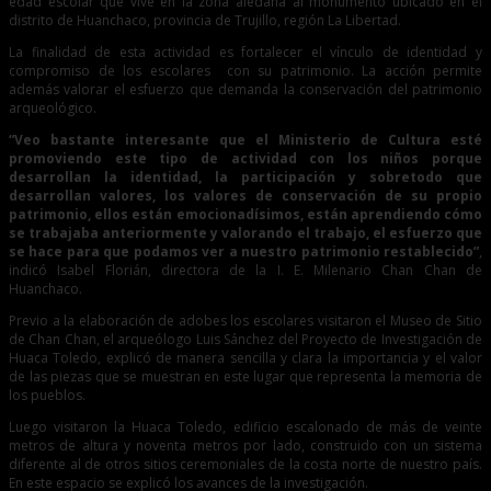
edad escolar que vive en la zona aledaña al monumento ubicado en el
distrito de Huanchaco, provincia de Trujillo, región La Libertad.
La finalidad de esta actividad es fortalecer el vínculo de identidad y
compromiso de los escolares con su patrimonio. La acción permite
además valorar el esfuerzo que demanda la conservación del patrimonio
arqueológico.
“Veo bastante interesante que el Ministerio de Cultura esté
promoviendo este tipo de actividad con los niños porque
desarrollan la identidad, la participación y sobretodo que
desarrollan valores, los valores de conservación de su propio
patrimonio, ellos están emocionadísimos, están aprendiendo cómo
se trabajaba anteriormente y valorando el trabajo, el esfuerzo que
se hace para que podamos ver a nuestro patrimonio restablecido”
,
indicó Isabel Florián, directora de la I. E. Milenario Chan Chan de
Huanchaco.
Previo a la elaboración de adobes los escolares visitaron el Museo de Sitio
de Chan Chan, el arqueólogo Luis Sánchez del Proyecto de Investigación de
Huaca Toledo, explicó de manera sencilla y clara la importancia y el valor
de las piezas que se muestran en este lugar que representa la memoria de
los pueblos.
Luego visitaron la Huaca Toledo, edificio escalonado de más de veinte
metros de altura y noventa metros por lado, construido con un sistema
diferente al de otros sitios ceremoniales de la costa norte de nuestro país.
En este espacio se explicó los avances de la investigación.