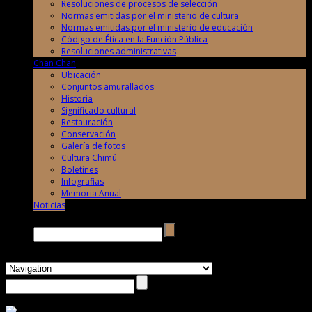
Resoluciones de procesos de selección
Normas emitidas por el ministerio de cultura
Normas emitidas por el ministerio de educación
Código de Ética en la Función Pública
Resoluciones administrativas
Chan Chan
Ubicación
Conjuntos amurallados
Historia
Significado cultural
Restauración
Conservación
Galería de fotos
Cultura Chimú
Boletines
Infografias
Memoria Anual
Noticias
Buscar →