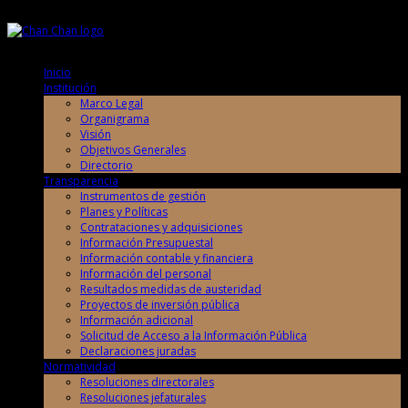
Sábado, 8 de Agosto de 2026
Sábado, 8 de Agosto de 2026
Inicio
Institución
Marco Legal
Organigrama
Visión
Objetivos Generales
Directorio
Transparencia
Instrumentos de gestión
Planes y Políticas
Contrataciones y adquisiciones
Información Presupuestal
Información contable y financiera
Información del personal
Resultados medidas de austeridad
Proyectos de inversión pública
Información adicional
Solicitud de Acceso a la Información Pública
Declaraciones juradas
Normatividad
Resoluciones directorales
Resoluciones jefaturales