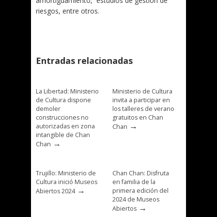
amortiguamiento, estudios de gestión de
riesgos, entre otros.
Entradas relacionadas
La Libertad: Ministerio
Ministerio de Cultura
de Cultura dispone
invita a participar en
demoler
los talleres de verano
construcciones no
gratuitos en Chan
→
autorizadas en zona
Chan
intangible de Chan
→
Chan
Trujillo: Ministerio de
Chan Chan: Disfruta
Cultura inició Museos
en familia de la
→
primera edición del
Abiertos 2024
2024 de Museos
→
Abiertos