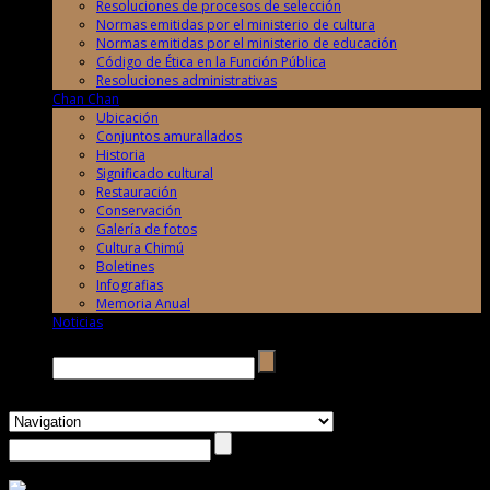
Resoluciones de procesos de selección
Normas emitidas por el ministerio de cultura
Normas emitidas por el ministerio de educación
Código de Ética en la Función Pública
Resoluciones administrativas
Chan Chan
Ubicación
Conjuntos amurallados
Historia
Significado cultural
Restauración
Conservación
Galería de fotos
Cultura Chimú
Boletines
Infografias
Memoria Anual
Noticias
Buscar →