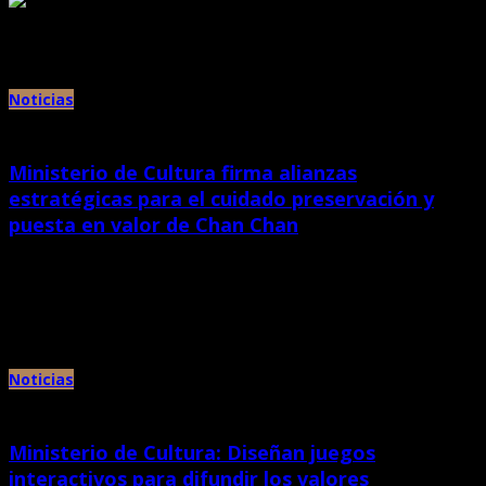
Archivos mensuales:
noviembre 2016
Noticias
Ministerio de Cultura firma alianzas
estratégicas para el cuidado preservación y
puesta en valor de Chan Chan
diciembre 21st, 2023 |
por Chan Chan
• Instituciones públicas y privadas se unen a la campaña de protección, con
el objetivo de promover los valores universales […]
Noticias
Ministerio de Cultura: Diseñan juegos
interactivos para difundir los valores