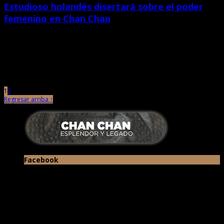
Estudioso holandés disertará sobre el poder
femenino en Chan Chan
diciembre 13th, 2023 |
por Chan Chan
Edward de Bock es una autoridad mundial en el ámbito del arte, la
arqueología y la historia prehispánica peruana. El […]
1
2
Regresar arriba ↑
Facebook