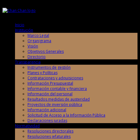
Jueves, 6 de Agosto de 2026
Jueves, 6 de Agosto de 2026
Inicio
Institución
Marco Legal
Organigrama
Visión
Objetivos Generales
Directorio
Transparencia
Instrumentos de gestión
Planes y Políticas
Contrataciones y adquisiciones
Información Presupuestal
Información contable y financiera
Información del personal
Resultados medidas de austeridad
Proyectos de inversión pública
Información adicional
Solicitud de Acceso a la Información Pública
Declaraciones juradas
Normatividad
Resoluciones directorales
Resoluciones jefaturales