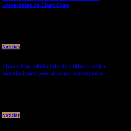
universales de Chan Chan
diciembre 19th, 2023 |
por Chan Chan
• Residencia del Museo de Sitio de Chan Chan impulsa una serie de
actividades culturales. El Ministerio de Cultura, a […]
Noticias
Chan Chan: Ministerio de Cultura retira
instalaciones precarias no autorizadas
diciembre 14th, 2023 |
por Chan Chan
• El área de Defensa del Patrimonio Cultural constató que no se registró
afectación de las estructuras arqueológicas. El Ministerio […]
Noticias