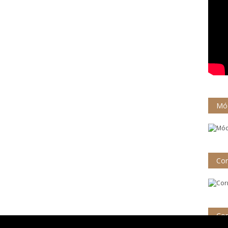
Mód
Cor
Con