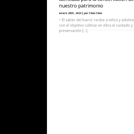
nuestro patrimonio
enero 20th, 2023 |
por Chan Chan
• ‘El saber del barro’ recibe a niños y adoles
con el objetivo cultivar en ellos el cuidado y
preservación […]