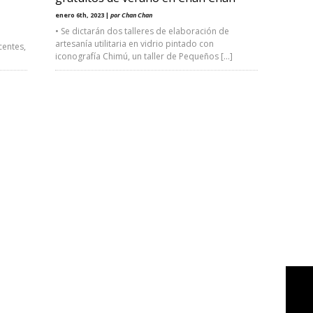
enero 6th, 2023 |
por Chan Chan
• Se dictarán dos talleres de elaboración de
artesanía utilitaria en vidrio pintado con
centes,
iconografía Chimú, un taller de Pequeños […]