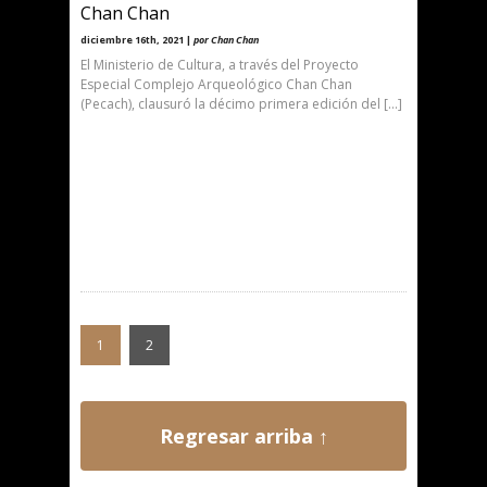
Chan Chan
diciembre 16th, 2021 |
por Chan Chan
El Ministerio de Cultura, a través del Proyecto
Especial Complejo Arqueológico Chan Chan
(Pecach), clausuró la décimo primera edición del […]
1
2
Regresar arriba ↑