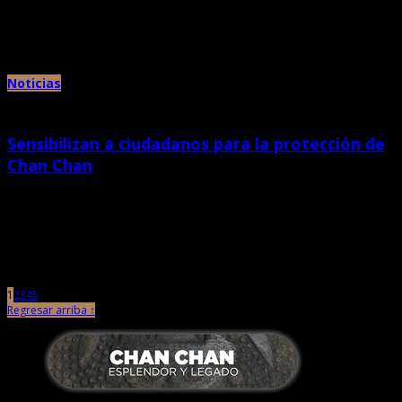
Cuatro artistas plásticos se unirán en noviembre para presentar una
exposición en homenaje a Chan Chan, Sitio del Patrimonio Mundial, […]
Noticias
Sensibilizan a ciudadanos para la protección de
Chan Chan
octubre 22nd, 2019 |
por Chan Chan
Empoderar a los ciudadanos para que se sumen a la defensa y protección
de nuestro patrimonio forma parte de las […]
1
2
3
4
5
Regresar arriba ↑