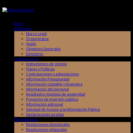
Jueves, 6 de Agosto de 2026
Jueves, 6 de Agosto de 2026
Inicio
Institución
Marco Legal
Organigrama
Visión
Objetivos Generales
Directorio
Transparencia
Instrumentos de gestión
Planes y Políticas
Contrataciones y adquisiciones
Información Presupuestal
Información contable y financiera
Información del personal
Resultados medidas de austeridad
Proyectos de inversión pública
Información adicional
Solicitud de Acceso a la Información Pública
Declaraciones juradas
Normatividad
Resoluciones directorales
Resoluciones jefaturales