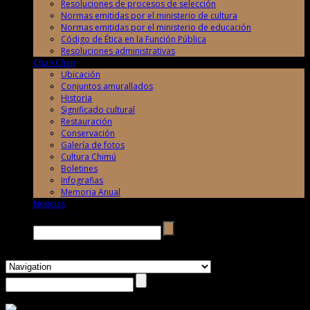
Resoluciones de procesos de selección
Normas emitidas por el ministerio de cultura
Normas emitidas por el ministerio de educación
Código de Ética en la Función Pública
Resoluciones administrativas
Chan Chan
Ubicación
Conjuntos amurallados
Historia
Significado cultural
Restauración
Conservación
Galería de fotos
Cultura Chimú
Boletines
Infografias
Memoria Anual
Noticias
Buscar →