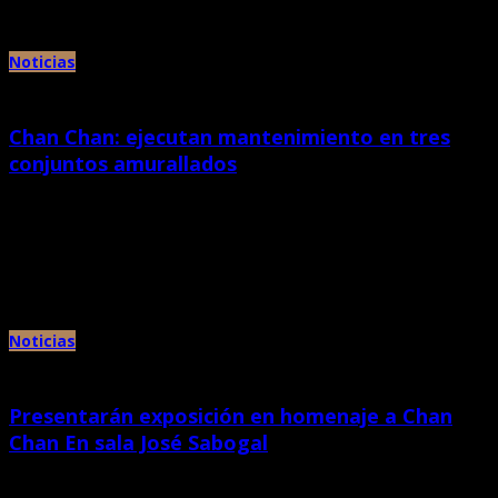
Noticias
Chan Chan: ejecutan mantenimiento en tres
conjuntos amurallados
octubre 28th, 2019 |
por Chan Chan
El Proyecto Especial Complejo Arqueológico Chan Chan recientemente
inició trabajos de mantenimiento en tres conjuntos amurallados de este
Sitio del […]
Noticias
Presentarán exposición en homenaje a Chan
Chan En sala José Sabogal
octubre 28th, 2019 |
por Chan Chan