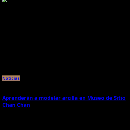
Archivos mensuales:
noviembre 2016
Noticias
Aprenderán a modelar arcilla en Museo de Sitio
Chan Chan
octubre 30th, 2019 |
por Chan Chan
Este domingo 03 de noviembre los peruanos tendrán acceso gratuito a los
museos y sitios arqueológicos administrados por el Estado […]