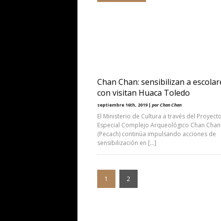
Chan Chan: sensibilizan a escolar
con visitan Huaca Toledo
septiembre 16th, 2019 |
por Chan Chan
El Ministerio de Cultura a través del Proyect
Especial Complejo Arqueológico Chan Chan
(Pecach) continúa impulsando acciones de
sensibilización en […]
1
2