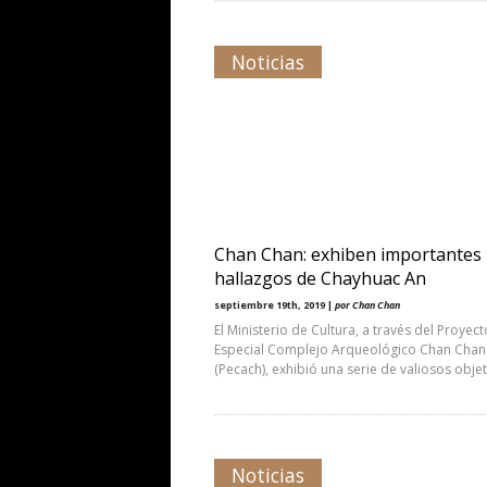
Noticias
Chan Chan: exhiben importantes
hallazgos de Chayhuac An
septiembre 19th, 2019 |
por Chan Chan
El Ministerio de Cultura, a través del Proyect
Especial Complejo Arqueológico Chan Chan
(Pecach), exhibió una serie de valiosos obje
Noticias