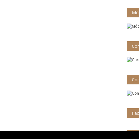
Mód
Cor
Con
Fa
UP