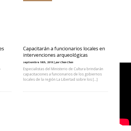
es
Capacitarán a funcionarios locales en
intervenciones arqueológicas
septiembre 10th, 2019 |
por Chan Chan
o
Especialistas del Ministerio de Cultura brindarán
capacitaciones a funcionarios de los gobiernos
locales de la región La Libertad sobre los […]