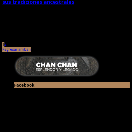
sus tradiciones ancestrales
octubre 10th, 2016 |
por Chan Chan
La primera edición del conversatorio denominado Te cuento lo que nadie
te contó realizada en el balneario de Huanchaco, provincia […]
1
2
Regresar arriba ↑
Facebook