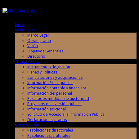
Lunes, 10 de Agosto de 2026
Lunes, 10 de Agosto de 2026
Inicio
Institución
Marco Legal
Organigrama
Visión
Objetivos Generales
Directorio
Transparencia
Instrumentos de gestión
Planes y Políticas
Contrataciones y adquisiciones
Información Presupuestal
Información contable y financiera
Información del personal
Resultados medidas de austeridad
Proyectos de inversión pública
Información adicional
Solicitud de Acceso a la Información Pública
Declaraciones juradas
Normatividad
Resoluciones directorales
Resoluciones jefaturales