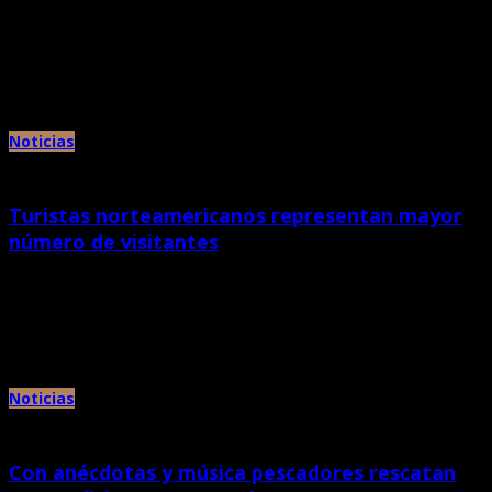
octubre 26th, 2016 |
por Chan Chan
El Ministerio de Cultura a través del Proyecto Especial Complejo
Arqueológico Chan Chan organizó en coordinación con la Municipalidad de
[…]
Noticias
Turistas norteamericanos representan mayor
número de visitantes
octubre 25th, 2016 |
por Chan Chan
Más del 20 por ciento de visitantes que llegan a conocer el complejo
arqueológico Chan Chan, ubicado en Trujillo, son […]
Noticias
Con anécdotas y música pescadores rescatan