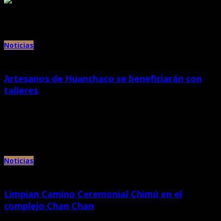
Archivos mensuales:
noviembre 2016
Noticias
Artesanos de Huanchaco se beneficiarán con
talleres
octubre 31st, 2016 |
por Chan Chan
Por sexto año consecutivo, el Ministerio de Cultura a través del Proyecto
Especial Complejo Arqueológico Chan Chan organiza los talleres […]
Noticias
Limpian Camino Ceremonial Chimú en el
complejo Chan Chan