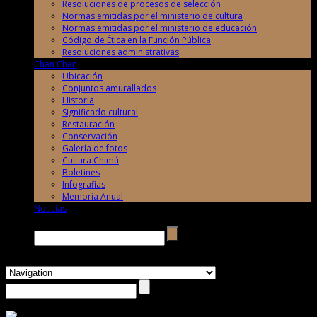
Resoluciones de procesos de selección
Normas emitidas por el ministerio de cultura
Normas emitidas por el ministerio de educación
Código de Ética en la Función Pública
Resoluciones administrativas
Chan Chan
Ubicación
Conjuntos amurallados
Historia
Significado cultural
Restauración
Conservación
Galería de fotos
Cultura Chimú
Boletines
Infografias
Memoria Anual
Noticias
Buscar →