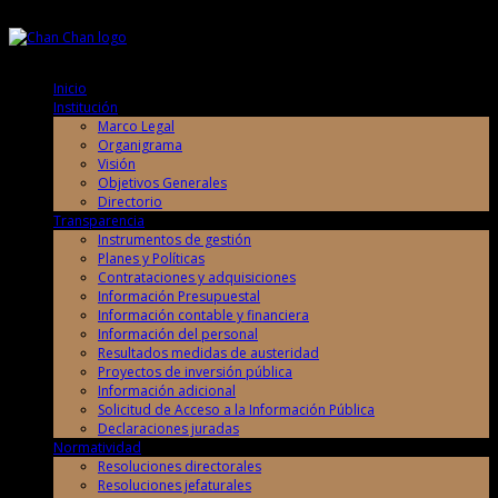
Sábado, 8 de Agosto de 2026
Sábado, 8 de Agosto de 2026
Inicio
Institución
Marco Legal
Organigrama
Visión
Objetivos Generales
Directorio
Transparencia
Instrumentos de gestión
Planes y Políticas
Contrataciones y adquisiciones
Información Presupuestal
Información contable y financiera
Información del personal
Resultados medidas de austeridad
Proyectos de inversión pública
Información adicional
Solicitud de Acceso a la Información Pública
Declaraciones juradas
Normatividad
Resoluciones directorales
Resoluciones jefaturales