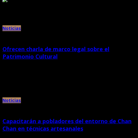
Archivos mensuales:
noviembre 2016
Noticias
Ofrecen charla de marco legal sobre el
Patrimonio Cultural
septiembre 10th, 2015 |
por Chan Chan
La Dirección Desconcentrada de Cultura La Libertad organizó la charla
denominada Marco Legal sobre Patrimonio Cultural de la Nación y […]
Noticias
Capacitarán a pobladores del entorno de Chan
Chan en técnicas artesanales