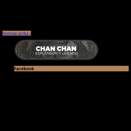
septiembre 1st, 2015 |
por Chan Chan
Por quinto año consecutivo organizan taller artesanal Manos Productivas
de Chan Chan. El Ministerio de Cultura a través del Proyecto […]
Regresar arriba ↑
Facebook