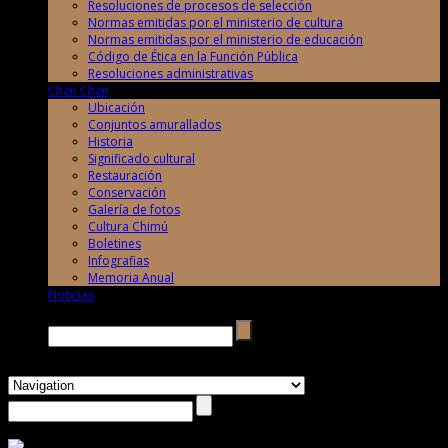
Resoluciones de procesos de selección
Normas emitidas por el ministerio de cultura
Normas emitidas por el ministerio de educación
Código de Ética en la Función Pública
Resoluciones administrativas
Chan Chan
Ubicación
Conjuntos amurallados
Historia
Significado cultural
Restauración
Conservación
Galería de fotos
Cultura Chimú
Boletines
Infografias
Memoria Anual
Noticias
Buscar →