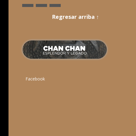
1
2
3
4
Regresar arriba ↑
Facebook