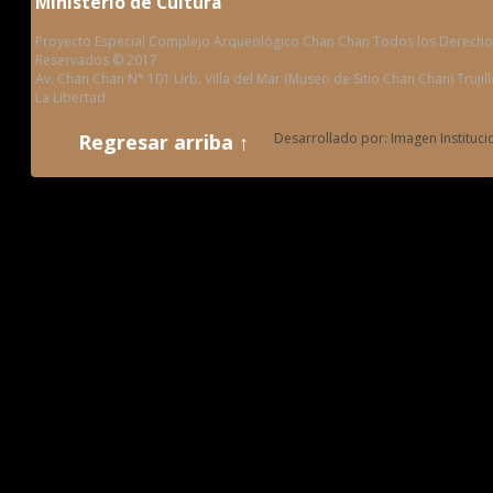
Ministerio de Cultura
Proyecto Especial Complejo Arqueológico Chan Chan Todos los Derecho
Reservados © 2017
Av. Chan Chan N° 101 Urb. Villa del Mar (Museo de Sitio Chan Chan) Trujill
La Libertad
Regresar arriba ↑
Desarrollado por: Imagen Instituci