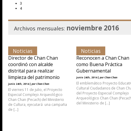
3
4
noviembre 2016
Archivos mensuales:
Noticias
Noticias
Director de Chan Chan
Reconocen a Chan Chan
coordinó con alcalde
como Buena Práctica
distrital para realizar
Gubernamental
limpieza del patrimonio
junio 24th, 2014 |
por Chan Chan
El emblemático Proyecto Educati
junio 24th, 2014 |
por Chan Chan
Cultural Ciudadanos de Chan Ch
El viernes 11 de julio, el Proyecto
del Proyecto Especial Complejo
Especial Complejo Arqueológico
Arqueológico Chan Chan (Pecach
Chan Chan (Pecach) del Ministerio
del Ministerio de […]
de Cultura, ejecutará una campaña
de […]