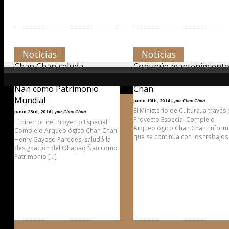
Noticias
Noticias
Chan Chan saluda
Continúa mantenimient
designación de Qhapaq
de «cerco vivo» de Chan
Ñan como Patrimonio
Chan
Mundial
junio 19th, 2014 |
por Chan Chan
El Ministerio de Cultura, a través 
junio 23rd, 2014 |
por Chan Chan
Proyecto Especial Complejo
El director del Proyecto Especial
Arqueológico Chan Chan, infor
Complejo Arqueológico Chan Chan,
que se continúa con los trabajos
Henry Gayoso Paredes, saludó la
designación del Qhapaq Ñan como
Patrimonio […]