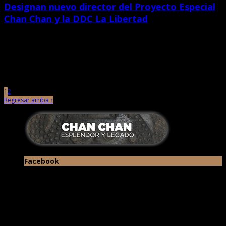
Designan nuevo director del Proyecto Especial
Chan Chan y la DDC La Libertad
febrero 14th, 2023 |
por Chan Chan
Se trata del artista y gestor cultural, David Osvaldo Calderón de los Ríos. La
ministra de Cultura, Leslie Urteaga Peña, […]
1
2
Regresar arriba ↑
Facebook