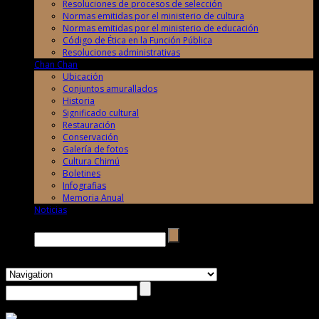
Resoluciones de procesos de selección
Normas emitidas por el ministerio de cultura
Normas emitidas por el ministerio de educación
Código de Ética en la Función Pública
Resoluciones administrativas
Chan Chan
Ubicación
Conjuntos amurallados
Historia
Significado cultural
Restauración
Conservación
Galería de fotos
Cultura Chimú
Boletines
Infografias
Memoria Anual
Noticias
Buscar →