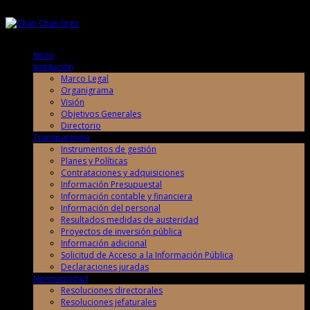
Jueves, 6 de Agosto de 2026
Jueves, 6 de Agosto de 2026
Inicio
Institución
Marco Legal
Organigrama
Visión
Objetivos Generales
Directorio
Transparencia
Instrumentos de gestión
Planes y Políticas
Contrataciones y adquisiciones
Información Presupuestal
Información contable y financiera
Información del personal
Resultados medidas de austeridad
Proyectos de inversión pública
Información adicional
Solicitud de Acceso a la Información Pública
Declaraciones juradas
Normatividad
Resoluciones directorales
Resoluciones jefaturales