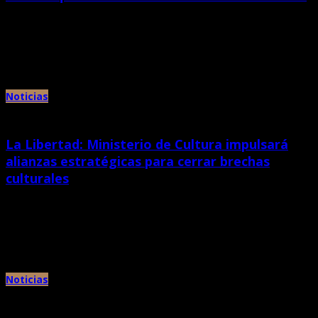
febrero 17th, 2023 |
por Chan Chan
Beneficiaron a 120 niños y adolescentes, en su mayoría de la zona del
entorno del complejo arqueológico. El director del […]
Noticias
La Libertad: Ministerio de Cultura impulsará
alianzas estratégicas para cerrar brechas
culturales
febrero 17th, 2023 |
por Chan Chan
Director de la DDC La Libertad, David Calderón enfatizó la necesidad de
promover más espectáculos gratuitos de la Orquesta Sinfónica […]
Noticias