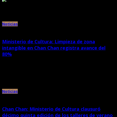
Archivos mensuales:
noviembre 2016
Noticias
Ministerio de Cultura: Limpieza de zona
intangible en Chan Chan registra avance del
80%
febrero 19th, 2023 |
por Chan Chan
Ministerio de Cultura con el apoyo del gobierno regional de La Libertad y
municipalidades de Huanchaco y Víctor Larco recupera […]
Noticias
Chan Chan: Ministerio de Cultura clausuró
décimo quinta edición de los talleres de verano