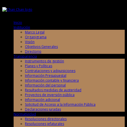
Viernes, 7 de Agosto de 2026
Viernes, 7 de Agosto de 2026
Inicio
Institución
Marco Legal
Organigrama
Visión
Objetivos Generales
Directorio
Transparencia
Instrumentos de gestión
Planes y Políticas
Contrataciones y adquisiciones
Información Presupuestal
Información contable y financiera
Información del personal
Resultados medidas de austeridad
Proyectos de inversión pública
Información adicional
Solicitud de Acceso a la Información Pública
Declaraciones juradas
Normatividad
Resoluciones directorales
Resoluciones jefaturales