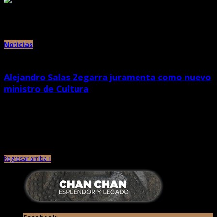
Archivos mensuales:
noviembre 2016
Noticias
Alejandro Salas Zegarra juramenta como nuevo
ministro de Cultura
febrero 2nd, 2022 |
por Chan Chan
En ceremonia realizada en Palacio de Gobierno, reemplaza en el cargo a
Gisela Ortiz, en el nuevo gabinete presidido por […]
Regresar arriba ↑