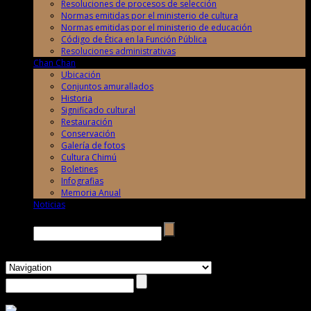
Resoluciones de procesos de selección
Normas emitidas por el ministerio de cultura
Normas emitidas por el ministerio de educación
Código de Ética en la Función Pública
Resoluciones administrativas
Chan Chan
Ubicación
Conjuntos amurallados
Historia
Significado cultural
Restauración
Conservación
Galería de fotos
Cultura Chimú
Boletines
Infografias
Memoria Anual
Noticias
Buscar →