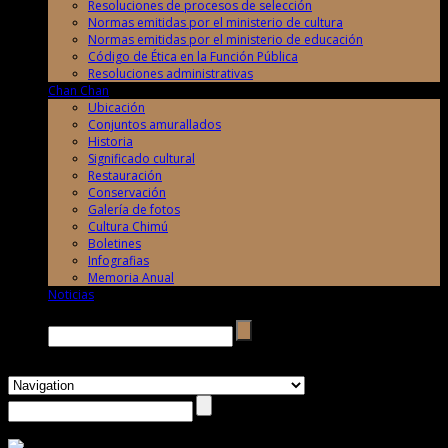
Resoluciones de procesos de selección
Normas emitidas por el ministerio de cultura
Normas emitidas por el ministerio de educación
Código de Ética en la Función Pública
Resoluciones administrativas
Chan Chan
Ubicación
Conjuntos amurallados
Historia
Significado cultural
Restauración
Conservación
Galería de fotos
Cultura Chimú
Boletines
Infografias
Memoria Anual
Noticias
Buscar →