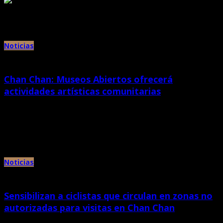
Archivos mensuales:
noviembre 2016
Noticias
Chan Chan: Museos Abiertos ofrecerá
actividades artísticas comunitarias
septiembre 30th, 2021 |
por Chan Chan
El Ministerio de Cultura, a través de la Dirección Desconcentrada de Cultura
de La Libertad, en el marco del programa […]
Noticias
Sensibilizan a ciclistas que circulan en zonas no
autorizadas para visitas en Chan Chan