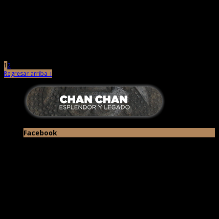
septiembre 3rd, 2021 |
por Chan Chan
El Ministerio de Cultura, a través de la Dirección Desconcentrada de Cultura
de La Libertad, en el marco del programa […]
1
2
Regresar arriba ↑
Facebook