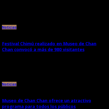
septiembre 14th, 2021 |
por Chan Chan
El Ministerio de Cultura, a través de la Dirección Desconcentrada de Cultura,
informó que jóvenes integrantes de clubes de turismo […]
Noticias
Festival Chimú realizado en Museo de Chan
Chan convocó a más de 980 visitantes
septiembre 7th, 2021 |
por Chan Chan
Casi un millar de visitantes se congregaron en el Museo de Sitio de Chan
Chan para disfrutar del “Festival Chimor: […]
Noticias
Museo de Chan Chan ofrece un atractivo
programa para todos los públicos