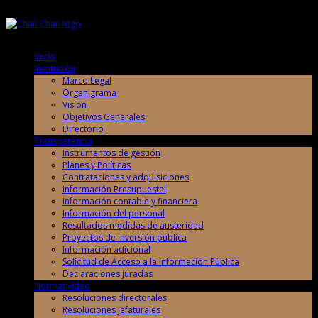
Sábado, 8 de Agosto de 2026
Sábado, 8 de Agosto de 2026
Inicio
Institución
Marco Legal
Organigrama
Visión
Objetivos Generales
Directorio
Transparencia
Instrumentos de gestión
Planes y Políticas
Contrataciones y adquisiciones
Información Presupuestal
Información contable y financiera
Información del personal
Resultados medidas de austeridad
Proyectos de inversión pública
Información adicional
Solicitud de Acceso a la Información Pública
Declaraciones juradas
Normatividad
Resoluciones directorales
Resoluciones jefaturales