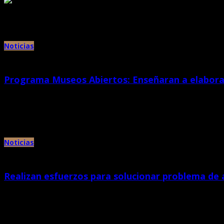
Archivos mensuales:
noviembre 2016
Noticias
Programa Museos Abiertos: Enseñaran a elaborar
abril 29th, 2021 |
por Chan Chan
El Ministerio de Cultura, a través de la Dirección Desconcentrada de Cultura 
Noticias
Realizan esfuerzos para solucionar problema de
abril 23rd, 2021 |
por Chan Chan
El Ministerio de Cultura, a través de la Dirección Desconcentrada de Cultura 