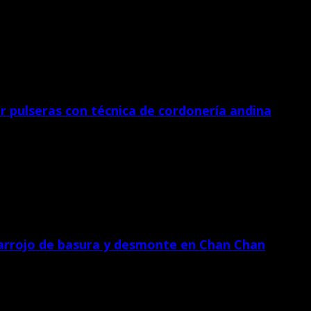
 pulseras con técnica de cordonería andina
de La Libertad, ofrecerá este domingo 2 de […]
 arrojo de basura y desmonte en Chan Chan
(DDC) de La Libertad informó, durante una reunión […]