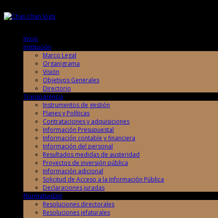
Sábado, 8 de Agosto de 2026
Sábado, 8 de Agosto de 2026
Inicio
Institución
Marco Legal
Organigrama
Visión
Objetivos Generales
Directorio
Transparencia
Instrumentos de gestión
Planes y Políticas
Contrataciones y adquisiciones
Información Presupuestal
Información contable y financiera
Información del personal
Resultados medidas de austeridad
Proyectos de inversión pública
Información adicional
Solicitud de Acceso a la Información Pública
Declaraciones juradas
Normatividad
Resoluciones directorales
Resoluciones jefaturales