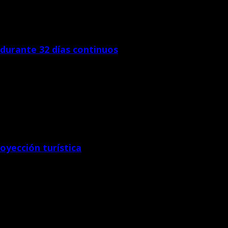
 durante 32 días continuos
n del Empleo y la Municipalidad Distrital de […]
yección turística
co Chan Chan (Pecach) anunció que los trabajos en Huaca […]