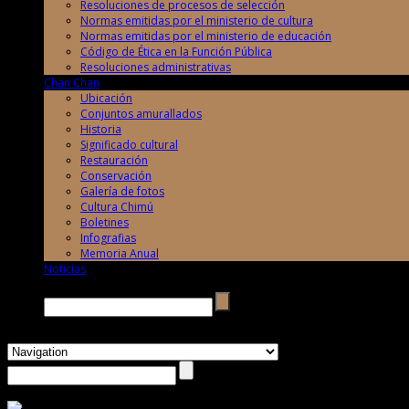
Resoluciones de procesos de selección
Normas emitidas por el ministerio de cultura
Normas emitidas por el ministerio de educación
Código de Ética en la Función Pública
Resoluciones administrativas
Chan Chan
Ubicación
Conjuntos amurallados
Historia
Significado cultural
Restauración
Conservación
Galería de fotos
Cultura Chimú
Boletines
Infografias
Memoria Anual
Noticias
Buscar →