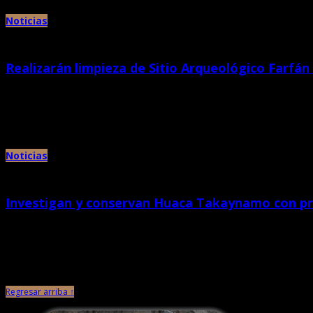
Noticias
Realizarán limpieza de Sitio Arqueológico Farfán
abril 21st, 2021 |
por Chan Chan
• Actividad se realiza en coordinación con el Ministerio de Trabajo y Promoció
Noticias
Investigan y conservan Huaca Takaynamo con pro
abril 15th, 2021 |
por Chan Chan
El Ministerio de Cultura, a través del Proyecto Especial Complejo Arqueológi
Regresar arriba ↑