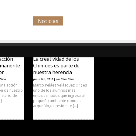
Noticias
 acción
La creatividad de los
ermanente
Chimúes es parte de
or
nuestra herencia
 Chan
junio 9th, 2016 |
por Chan Chan
 una acción
Marco Peláez Velásquez (11) es
ión de nuestro
uno de los alumnos más
nisterio de
entusiasmados que ingresa al
…]
pequeño ambiente donde el
arqueólogo, residente […]