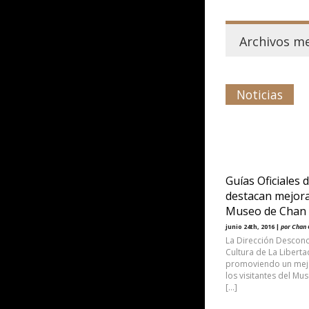
Archivos m
Noticias
Guías Oficiales
destacan mejor
Museo de Chan
junio 24th, 2016 |
por Chan
La Dirección Descon
Cultura de La Liberta
promoviendo un mejo
los visitantes del Mus
[…]