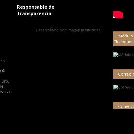
Responsable de
Transparencia
Desarrollado por: Imagen Institucional
Módulo 
Ciudadana
ico
s ©
Correo 
 Urb.
de
lo - La
Convoca