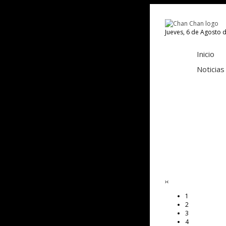
Jueves, 6 de Agosto 
Inicio
Noticias
›
‹
1
2
3
4