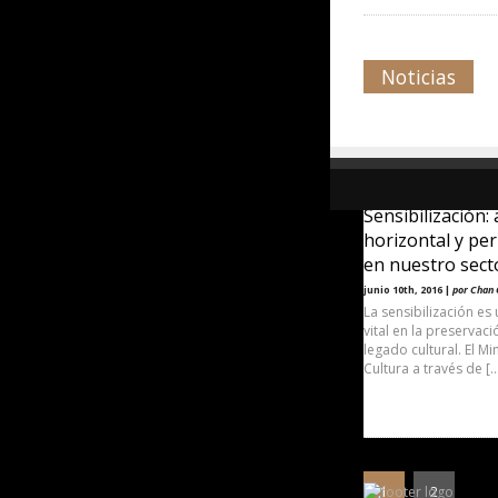
Noticias
Sensibilización:
horizontal y p
en nuestro sect
junio 10th, 2016 |
por Chan
La sensibilización es
vital en la preservac
legado cultural. El Mi
Cultura a través de [
1
2