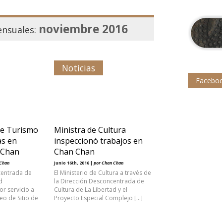
noviembre 2016
ensuales:
Noticias
Facebo
 de Turismo
Ministra de Cultura
as en
inspeccionó trabajos en
 Chan
Chan Chan
 Chan
junio 16th, 2016 |
por Chan Chan
centrada de
El Ministerio de Cultura a través de
d
la Dirección Desconcentrada de
r servicio a
Cultura de La Libertad y el
eo de Sitio de
Proyecto Especial Complejo […]