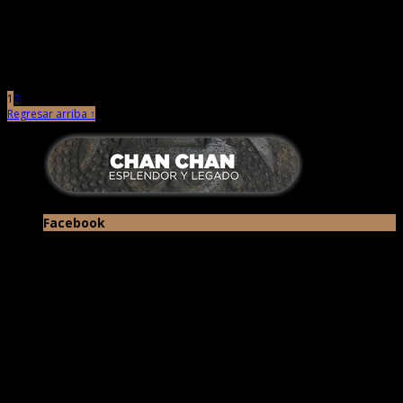
mayo 17th, 2013 |
por Chan Chan
El ministro de Cultura, Luis Peirano Falconí, quien se encuentra en Trujillo
cumpliendo una agenda de difusión cultural, disertó en […]
1
2
Regresar arriba ↑
Facebook