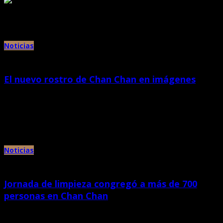
Archivos mensuales:
noviembre 2016
Noticias
El nuevo rostro de Chan Chan en imágenes
mayo 28th, 2013 |
por Chan Chan
El Ministerio de Cultura a través del director del Proyecto Especial Complejo
Arqueológico Chan Chan señaló que el esfuerzo de […]
Noticias
Jornada de limpieza congregó a más de 700
personas en Chan Chan
mayo 24th, 2013 |
por Chan Chan