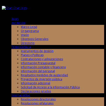
Jueves, 6 de Agosto de 2026
Jueves, 6 de Agosto de 2026
Inicio
Institución
Marco Legal
Organigrama
Visión
Objetivos Generales
Directorio
Transparencia
Instrumentos de gestión
Planes y Políticas
Contrataciones y adquisiciones
Información Presupuestal
Información contable y financiera
Información del personal
Resultados medidas de austeridad
Proyectos de inversión pública
Información adicional
Solicitud de Acceso a la Información Pública
Declaraciones juradas
Normatividad
Resoluciones directorales
Resoluciones jefaturales