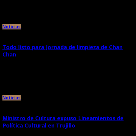
Desde las primeras horas de la mañana se inició la jornada de limpieza
“Patrimonio Limpio” organizada por el Ministerio […]
Noticias
Todo listo para Jornada de limpieza de Chan
Chan
mayo 23rd, 2013 |
por Chan Chan
El Ministerio de Cultura, a través del Proyecto Especial Complejo
Arqueológico Chan Chan y la Dirección Regional de Cultura en […]
Noticias
Ministro de Cultura expuso Lineamientos de
Política Cultural en Trujillo