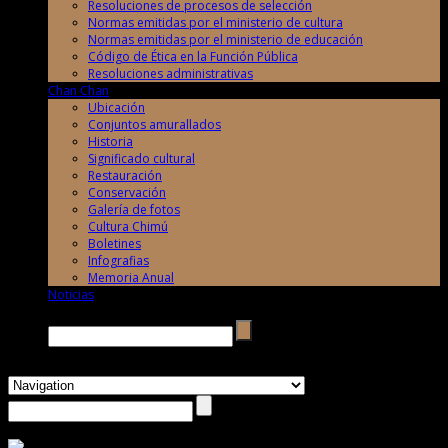
Resoluciones de procesos de selección
Normas emitidas por el ministerio de cultura
Normas emitidas por el ministerio de educación
Código de Ética en la Función Pública
Resoluciones administrativas
Chan Chan
Ubicación
Conjuntos amurallados
Historia
Significado cultural
Restauración
Conservación
Galería de fotos
Cultura Chimú
Boletines
Infografias
Memoria Anual
Noticias
Buscar →